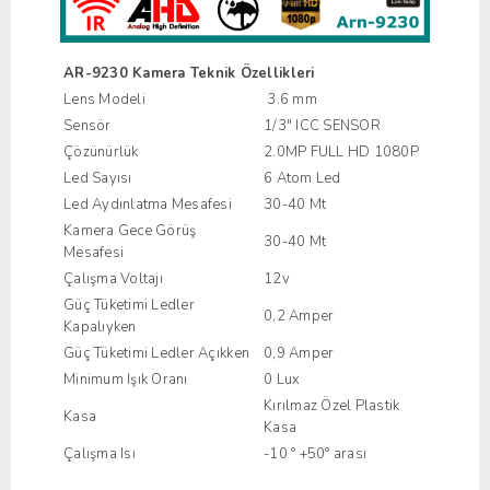
AR-9230 Kamera Teknik Özellikleri
Lens Modeli
3.6 mm
Sensör
1/3" ICC SENSOR
Çözünürlük
2.0MP FULL HD 1080P
Led Sayısı
6 Atom Led
Led Aydınlatma Mesafesi
30-40 Mt
Kamera Gece Görüş
30-40 Mt
Mesafesi
Çalışma Voltajı
12v
Güç Tüketimi Ledler
0,2 Amper
Kapalıyken
Güç Tüketimi Ledler Açıkken
0,9 Amper
Minimum Işık Oranı
0 Lux
Kırılmaz Özel Plastik
Kasa
Kasa
Çalışma Isı
-10 ° +50° arası