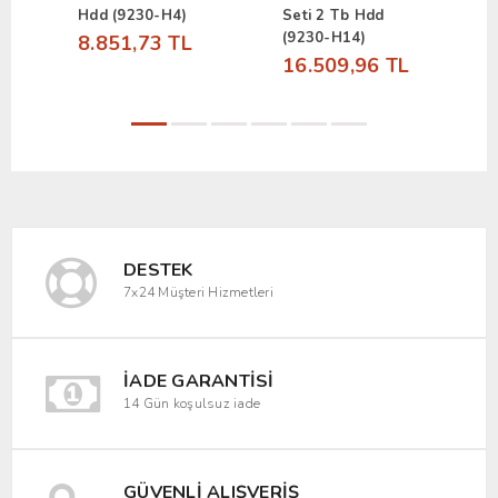
Hdd (9230-H4)
Seti 2 Tb Hdd
H
(9230-H14)
8.851,73 TL
9
16.509,96 TL
DESTEK
7x24 Müşteri Hizmetleri
İADE GARANTISI
14 Gün koşulsuz iade
GÜVENLI ALIŞVERIŞ