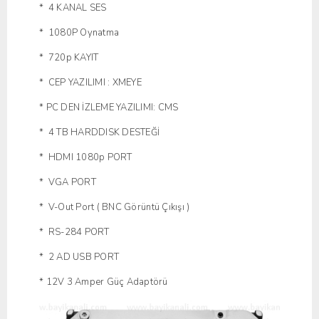
* 4 KANAL SES
* 1080P Oynatma
* 720p KAYIT
* CEP YAZILIMI : XMEYE
* PC DEN İZLEME YAZILIMI: CMS
* 4 TB HARDDISK DESTEĞİ
* HDMI 1080p PORT
* VGA PORT
* V-Out Port ( BNC Görüntü Çıkışı )
* RS-284 PORT
* 2 AD USB PORT
* 12V 3 Amper Güç Adaptörü