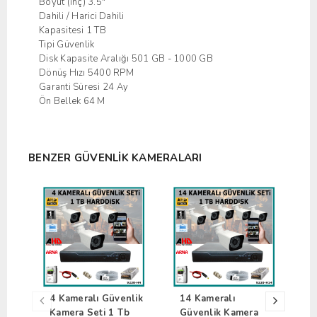
Boyut (inç) 3.5"
Dahili / Harici Dahili
Kapasitesi 1 TB
Tipi Güvenlik
Disk Kapasite Aralığı 501 GB - 1000 GB
Dönüş Hızı 5400 RPM
Garanti Süresi 24 Ay
Ön Bellek 64 M
BENZER GÜVENLIK KAMERALARI
4 Kameralı Güvenlik
14 Kameralı
5
Kamera Seti 1 Tb
Güvenlik Kamera
K