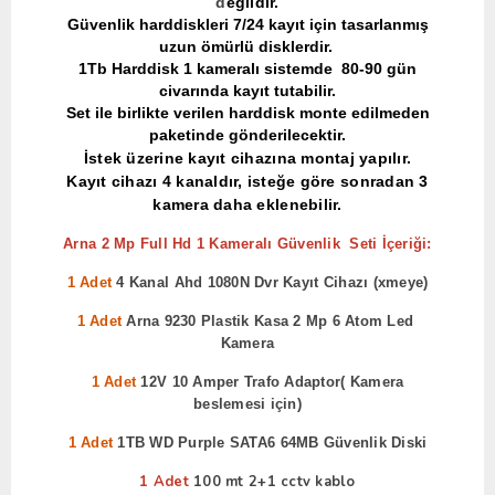
d
eğildir.
Güvenlik harddiskleri 7/24 kayıt için tasarlanmış
uzun ömürlü disklerdir.
1Tb Harddisk 1 kameralı sistemde
80-90 gün
civarında kayıt tutabilir.
Set ile birlikte verilen harddisk monte edilmeden
paketinde gönderilecektir.
İstek üzerine kayıt cihazına montaj yapılır.
Kayıt cihazı 4 kanaldır, isteğe göre sonradan 3
kamera daha eklenebilir.
Arna 2 Mp Full Hd 1 Kameralı Güvenlik Seti İçeriği:
1 Adet
4 Kanal Ahd 1080N Dvr Kayıt Cihazı (xmeye)
1 Adet
Arna 9230 Plastik Kasa 2 Mp 6 Atom Led
Kamera
1 Adet
12V 10 Amper Trafo Adaptor( Kamera
beslemesi için)
1 Adet
1TB WD Purple SATA6 64MB Güvenlik Diski
1 Adet
100 mt 2+1 cctv kablo