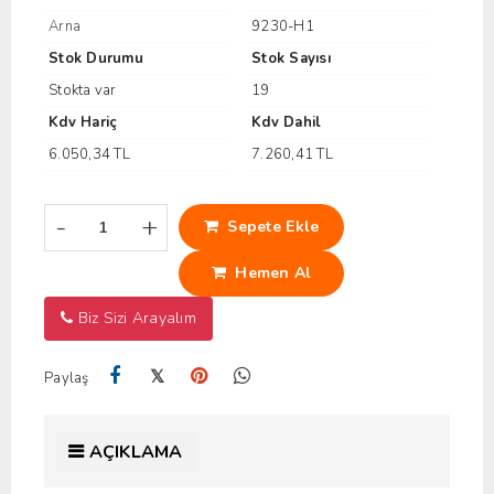
Arna
9230-H1
Stok Durumu
Stok Sayısı
Stokta var
19
Kdv Hariç
Kdv Dahil
6.050,34 TL
7.260,41 TL
-
+
Sepete Ekle
Hemen Al
Biz Sizi Arayalım
𝕏
Paylaş
AÇIKLAMA