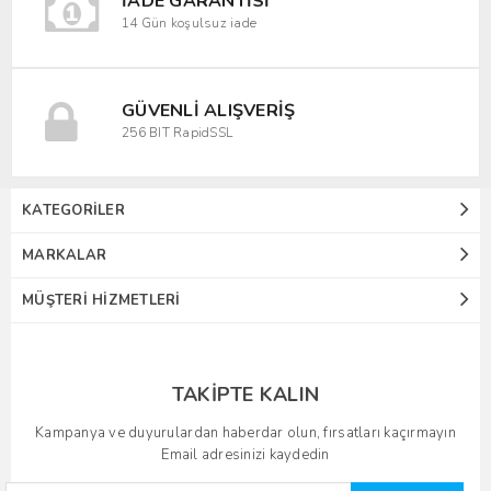
İADE GARANTISI
14 Gün koşulsuz iade
GÜVENLI ALIŞVERIŞ
256 BIT RapidSSL
KATEGORILER
MARKALAR
MÜŞTERI HIZMETLERI
TAKIPTE KALIN
Kampanya ve duyurulardan haberdar olun, fırsatları kaçırmayın
Email adresinizi kaydedin