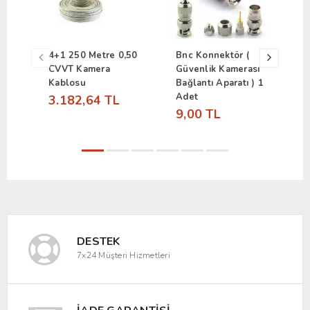
4+1 250 Metre 0,50
Bnc Konnektör (
2
CVVT Kamera
Güvenlik Kamerası
C
Kablosu
Bağlantı Aparatı ) 1
K
Adet
3.182,64 TL
1
9,00 TL
DESTEK
7x24 Müşteri Hizmetleri