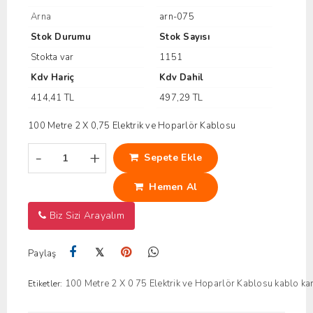
Arna
arn-075
Stok Durumu
Stok Sayısı
Stokta var
1151
Kdv Hariç
Kdv Dahil
414,41 TL
497,29 TL
100 Metre 2 X 0,75 Elektrik ve Hoparlör Kablosu
-
+
Sepete Ekle
Hemen Al
Biz Sizi Arayalım
𝕏
Paylaş
100 Metre 2 X 0
75 Elektrik ve Hoparlör Kablosu
kablo
ka
Etiketler: