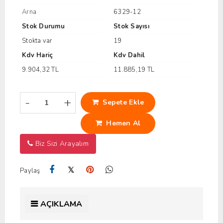
Arna
6329-12
Stok Durumu
Stok Sayısı
Stokta var
19
Kdv Hariç
Kdv Dahil
9.904,32 TL
11.885,19 TL
-
+
Sepete Ekle
Hemen Al
Biz Sizi Arayalım
𝕏
Paylaş
AÇIKLAMA