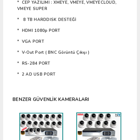
* CEP YAZILIMI : XMEYE, VMEYE, VMEYECLOUD,
VMEYE SUPER
* 8 TB HARDDISK DESTEĞİ
* HDMI 1080p PORT
* VGA PORT
* V-Out Port ( BNC Görüntü Çıkışı )
* RS-284 PORT
* 2 AD USB PORT
BENZER GÜVENLIK KAMERALARI