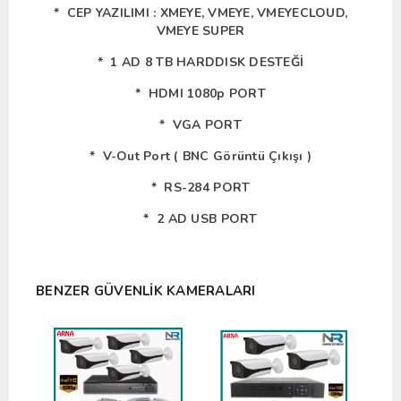
* CEP YAZILIMI : XMEYE, VMEYE, VMEYECLOUD,
VMEYE SUPER
* 1 AD 8 TB HARDDISK DESTEĞİ
* HDMI 1080p PORT
* VGA PORT
* V-Out Port ( BNC Görüntü Çıkışı )
* RS-284 PORT
* 2 AD USB PORT
BENZER GÜVENLIK KAMERALARI