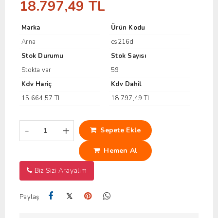
18.797,49 TL
Marka
Ürün Kodu
Arna
cs216d
Stok Durumu
Stok Sayısı
Stokta var
59
Kdv Hariç
Kdv Dahil
15.664,57 TL
18.797,49 TL
-
+
Sepete Ekle
Hemen Al
Biz Sizi Arayalım
𝕏
Paylaş