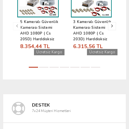
5 Kameralı Güvenlik
3 Kameralı Güvenlik
1
Kamerası Sistemi
Kamerası Sistemi
M
AHD 1080P ( Cs
AHD 1080P ( Cs
S
205D) Harddisksiz
203D) Harddisksiz
(
8.354,44 TL
6.315,56 TL
1
Ücretsiz Kargo
Ücretsiz Kargo
DESTEK
7x24 Müşteri Hizmetleri