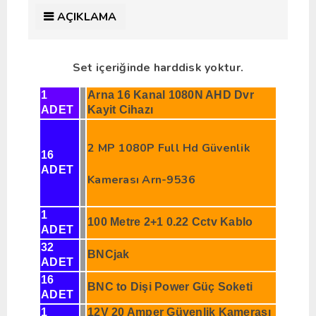
AÇIKLAMA
Set içeriğinde harddisk yoktur.
1
Arna 16 Kanal 1080N AHD Dvr
ADET
Kayit Cihazı
2 MP 1080P Full Hd Güvenlik
16
ADET
Kamerası Arn-9536
1
100 Metre 2+1 0.22 Cctv Kablo
ADET
32
BNCjak
ADET
16
BNC to Dişi Power Güç Soketi
ADET
1
12V 20 Amper Güvenlik Kamerası