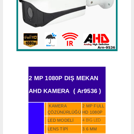
2 MP 1080P DIŞ MEKAN
AHD KAMERA ( Ar9536 )
KAMERA
2 MP FULL
ÇÖZÜNÜRLÜĞÜ
HD 1080P
4 BİG LED
LED MODELİ
LENS TİPİ
3.6 MM