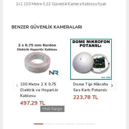
2+1 100 Metre 0,22 Güvenlik Kamera Kablosu fiyatı
BENZER GÜVENLIK KAMERALARI
100 Metre 2 X 0,75
Dome Tipi Mikrofon
J
Elektrik ve Hoparlör
Ses Kartı Potanslı
K
Kablosu
223,78 TL
1
497,29 TL
Hızlı Kargo