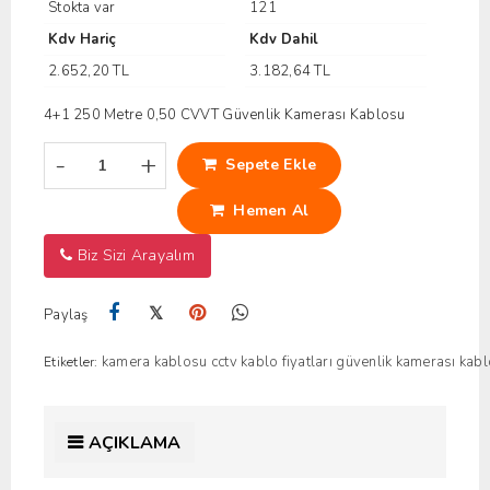
Stokta var
121
Kdv Hariç
Kdv Dahil
2.652,20 TL
3.182,64 TL
4+1 250 Metre 0,50 CVVT Güvenlik Kamerası Kablosu
-
+
Sepete Ekle
Hemen Al
Biz Sizi Arayalım
𝕏
Paylaş
kamera kablosu
cctv kablo fiyatları
güvenlik kamerası kab
Etiketler:
AÇIKLAMA