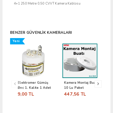
4+1 250 Metre 0,50 CVVT Kamera Kablosu
BENZER GÜVENLIK KAMERALARI
Yeni
Elektromer Gümüş
Kamera Montaj Buatı
D
Bnc 1. Kalite 1 Adet
10 Lu Paket
S
9,00 TL
447,56 TL
2