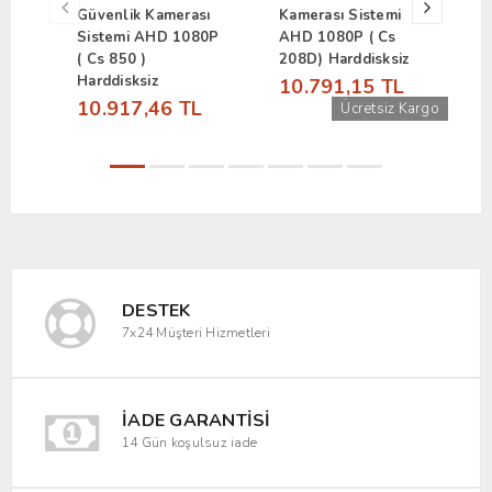
Güvenlik Kamerası
Kamerası Sistemi
G
Sistemi AHD 1080P
AHD 1080P ( Cs
S
( Cs 850 )
208D) Harddisksiz
(
Harddisksiz
H
10.791,15 TL
10.917,46 TL
6
Ücretsiz Kargo
DESTEK
7x24 Müşteri Hizmetleri
İADE GARANTISI
14 Gün koşulsuz iade