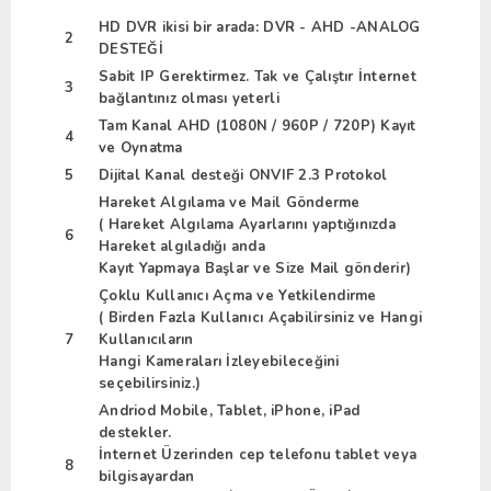
HD DVR ikisi bir arada: DVR - AHD -ANALOG
2
DESTEĞİ
Sabit IP Gerektirmez. Tak ve Çalıştır İnternet
3
bağlantınız olması yeterli
Tam Kanal AHD (1080N / 960P / 720P) Kayıt
4
ve Oynatma
5
Dijital Kanal desteği ONVIF 2.3 Protokol
Hareket Algılama ve Mail Gönderme
( Hareket Algılama Ayarlarını yaptığınızda
6
Hareket algıladığı anda
Kayıt Yapmaya Başlar ve Size Mail gönderir)
Çoklu Kullanıcı Açma ve Yetkilendirme
( Birden Fazla Kullanıcı Açabilirsiniz ve Hangi
7
Kullanıcıların
Hangi Kameraları İzleyebileceğini
seçebilirsiniz.)
Andriod Mobile, Tablet, iPhone, iPad
destekler.
İnternet Üzerinden cep telefonu tablet veya
8
bilgisayardan