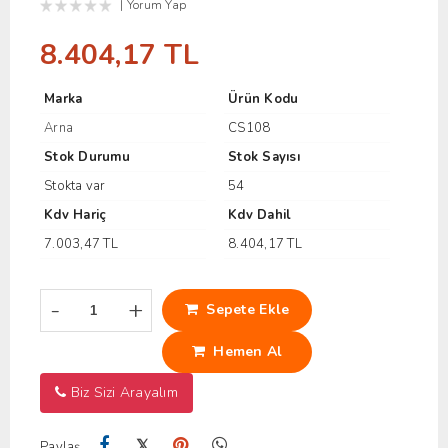
Yorum Yap
8.404,17 TL
Marka
Ürün Kodu
Arna
CS108
Stok Durumu
Stok Sayısı
Stokta var
54
Kdv Hariç
Kdv Dahil
7.003,47 TL
8.404,17 TL
-
+
Sepete Ekle
Hemen Al
Biz Sizi Arayalım
𝕏
Paylaş