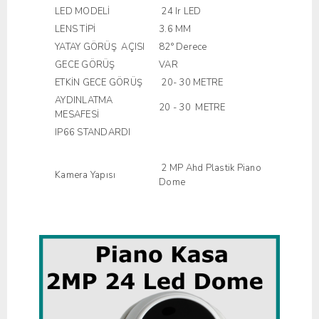
LED MODELİ
24 Ir LED
LENS TİPİ
3.6 MM
YATAY GÖRÜŞ AÇISI
82° Derece
GECE GÖRÜŞ
VAR
ETKİN GECE GÖRÜŞ
20- 30 METRE
AYDINLATMA
20 - 30 METRE
MESAFESİ
IP66 STANDARDI
2 MP Ahd Plastik Piano
Kamera Yapısı
Dome