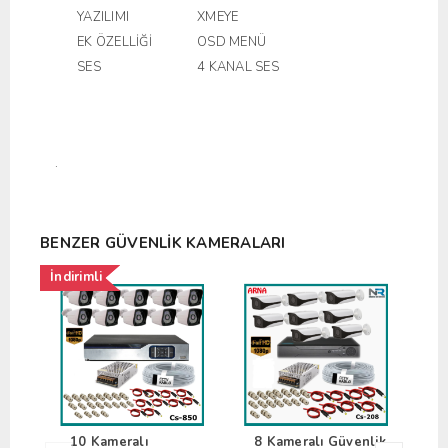
YAZILIMI
XMEYE
EK ÖZELLİĞİ
OSD MENÜ
SES
4 KANAL SES
.
BENZER GÜVENLIK KAMERALARI
İndirimli
İndir
10 Kameralı
8 Kameralı Güvenlik
4