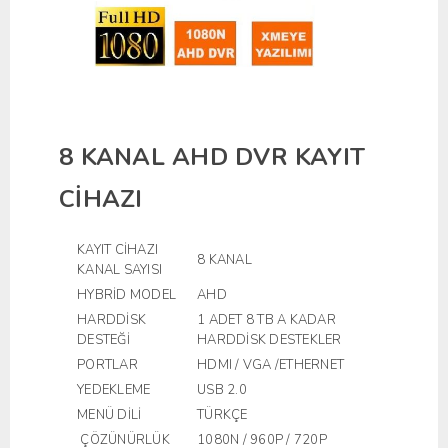
8 KANAL AHD DVR KAYIT
CİHAZI
KAYIT CİHAZI
8 KANAL
KANAL SAYISI
HYBRİD MODEL
AHD
HARDDİSK
1 ADET 8 TB A KADAR
DESTEĞİ
HARDDİSK DESTEKLER
PORTLAR
HDMI / VGA /ETHERNET
YEDEKLEME
USB 2.0
MENÜ DİLİ
TÜRKÇE
ÇÖZÜNÜRLÜK
1080N / 960P / 720P