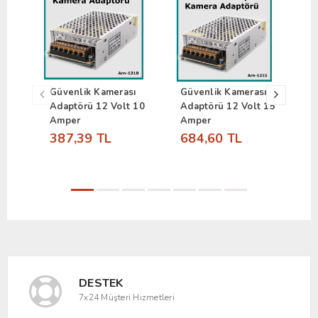
Güvenlik Kamerası
Güvenlik Kamerası
6
Adaptörü 12 Volt 10
Adaptörü 12 Volt 15
S
Amper
Amper
1
387,39 TL
684,60 TL
DESTEK
7x24 Müşteri Hizmetleri