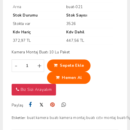
Arna
buat-021
Stok Durumu
Stok Sayısı
Stokta var
3526
Kdv Hariç
Kdv Dahil
372,97 TL
447,56 TL
Kamera Montaj Buatı 10 Lu Paket
-
+
Sepete Ekle
Hemen Al
Biz Sizi Arayalım
𝕏
Paylaş
buat
kamera buatı
kamera montaj buatı
cctv montaj buatı fi
Etiketler: