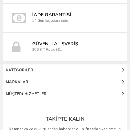
İADE GARANTISI
14 Gün koşulsuz iade
GÜVENLI ALIŞVERIŞ
256 BIT RapidSSL
KATEGORILER
MARKALAR
MÜŞTERI HIZMETLERI
TAKIPTE KALIN
Kampanya ve duyurulardan haberdar olun, fırsatları kaçırmayın