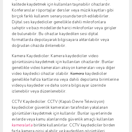
kalitede kaydetmek için kullanılan taşınabilir cihazlardır.
Konferanslar röportajlar dersler veya müzik kayıtları gibi
birçok farklı kullanım senaryosunda tercih edilebilirler.
Dijital ses kaydediciler genellikle dahili mikrofonlara
sahiptir ve bazı modellerde harici mikrofonlar veya girişler
de bulunabilir. Bu cihazlar kaydedilen sesi dijital
formatlarda depolayarak bilgisayara aktarılabilir veya
doğrudan cihazda dinlenebilir.
Kamera Kaydediciler: Kamera kaydediciler video
görüntüsünü kaydetmek için kullanılan cihazlardır. Bunlar
genellikle video kameraları aksiyon kameraları veya diğer
video kaydedici cihazlar olabilir.
Kamera
kaydediciler
genellikle hafıza kartlarına veya dahili depolama birimlerine
videoyu kaydeder ve daha sonra bilgisayar üzerinde
izlenebilir veya düzenlenebilir.
CCTV Kaydediciler: CCTV (Kapalı Devre Televizyon)
kaydediciler güvenlik kameraları tarafından yakalanan
görüntüleri kaydetmek için kullanılır. Bunlar işyerlerinde
evlerde veya kamu alanlarında güvenlik amaçlı kullanılan
kameralarla
birlikte kullanılırlar. CCTV kaydediciler birden
fazla kamera girişi alabilir ve kaydedilen görüntüleri