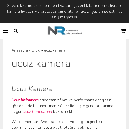
Güvenlik kamerası sistemleri fiyatları, güvenlik kamerası satışı ahd
kamera fiyatları ve kablosuz kameralar en ucuz fiyatları ile satın al
satış mağazası.
»
»
Anasayfa
Blog
ucuz kamera
ucuz kamera
Ucuz Kamera
Ucuz bir kamera
arıyorsanız fiyat ve performans dengesini
göz önünde bulundurmanız önemlidir. İşte genel kullanıma
uygun
ucuz kameraların
bazı örnekleri:
Web kameraları: Web kameraları video görüşmeleri
çevrimiçi yayınlar veya basit fotoğraf çekimleri için