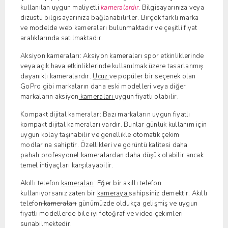
kullanılan uygun maliyetli
kameralardır
. Bilgisayarınıza veya
dizüstü bilgisayarınıza bağlanabilirler. Birçok farklı marka
ve modelde web kameraları bulunmaktadır ve çeşitli fiyat
aralıklarında satılmaktadır.
Aksiyon kameraları: Aksiyon kameraları spor etkinliklerinde
veya açık hava etkinliklerinde kullanılmak üzere tasarlanmış
dayanıklı kameralardır.
Ucuz
ve popüler bir seçenek olan
GoPro gibi markaların daha eski modelleri veya diğer
markaların aksiyon
kameraları
uygun fiyatlı olabilir.
Kompakt dijital kameralar: Bazı markaların uygun fiyatlı
kompakt dijital kameraları vardır. Bunlar günlük kullanım için
uygun kolay taşınabilir ve genellikle otomatik çekim
modlarına sahiptir. Özellikleri ve görüntü kalitesi daha
pahalı profesyonel kameralardan daha düşük olabilir ancak
temel ihtiyaçları karşılayabilir.
Akıllı telefon
kameraları
: Eğer bir akıllı telefon
kullanıyorsanız zaten bir
kameraya
sahipsiniz demektir. Akıllı
telefon
kameraları
günümüzde oldukça gelişmiş ve uygun
fiyatlı modellerde bile iyi fotoğraf ve video çekimleri
sunabilmektedir.