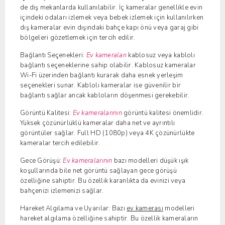
de dış mekanlarda kullanılabilir. İç kameralar genellikle evin
içindeki odaları izlemek veya bebek izlemek için kullanılırken
dış kameralar evin dışındaki bahçe kapı önü veya garaj gibi
bölgeleri gözetlemek için tercih edilir.
Bağlantı Seçenekleri:
Ev kameraları
kablosuz veya kablolı
bağlantı seçeneklerine sahip olabilir. Kablosuz kameralar
Wi-Fi üzerinden bağlantı kurarak daha esnek yerleşim
seçenekleri sunar. Kablolı kameralar ise güvenilir bir
bağlantı sağlar ancak kabloların döşenmesi gerekebilir.
Görüntü Kalitesi:
Ev kameralarının
görüntü kalitesi önemlidir.
Yüksek çözünürlüklü kameralar daha net ve ayrıntılı
görüntüler sağlar. Full HD (1080p) veya 4K çözünürlükte
kameralar tercih edilebilir.
Gece Görüşü:
Ev kameralarının
bazı modelleri düşük ışık
koşullarında bile net görüntü sağlayan gece görüşü
özelliğine sahiptir. Bu özellik karanlıkta da evinizi veya
bahçenizi izlemenizi sağlar.
Hareket Algılama ve Uyarılar: Bazı
ev kamerası
modelleri
hareket algılama özelliğine sahiptir. Bu özellik kameraların