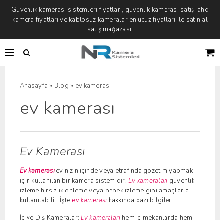
Güvenlik kamerası sistemleri fiyatları, güvenlik kamerası satışı ahd
kamera fiyatları ve kablosuz kameralar en ucuz fiyatları ile satın al
satış mağazası.
»
»
Anasayfa
Blog
ev kamerası
ev kamerası
Ev Kamerası
Ev kamerası
evinizin içinde veya etrafında gözetim yapmak
için kullanılan bir kamera sistemidir.
Ev kameraları
güvenlik
izleme hırsızlık önleme veya bebek izleme gibi amaçlarla
kullanılabilir. İşte
ev kamerası
hakkında bazı bilgiler:
İç ve Dış Kameralar:
Ev kameraları
hem iç mekanlarda hem